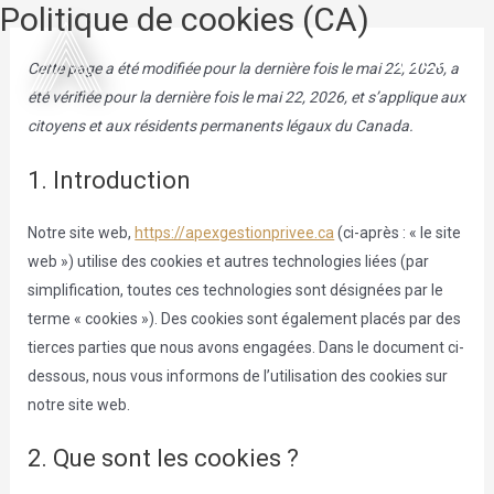
Politique de cookies (CA)
Aller
au
MENU
Cette page a été modifiée pour la dernière fois le mai 22, 2026, a
contenu
été vérifiée pour la dernière fois le mai 22, 2026, et s’applique aux
citoyens et aux résidents permanents légaux du Canada.
NOTRE ÉQUIPE
1. Introduction
SERVICES
Notre site web,
https://apexgestionprivee.ca
(ci-après : « le site
web ») utilise des cookies et autres technologies liées (par
NOS CLIENTS
simplification, toutes ces technologies sont désignées par le
terme « cookies »). Des cookies sont également placés par des
tierces parties que nous avons engagées. Dans le document ci-
ÉTUDES DE CAS
dessous, nous vous informons de l’utilisation des cookies sur
notre site web.
CONTACTEZ-NOUS
2. Que sont les cookies ?
FRANÇAIS